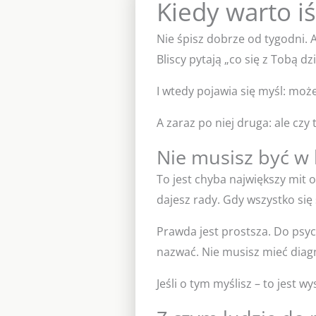
Kiedy warto i
Nie śpisz dobrze od tygodni. A
Bliscy pytają „co się z Tobą d
I wtedy pojawia się myśl: m
A zaraz po niej druga: ale czy
Nie musisz być w 
To jest chyba największy mit o
dajesz rady. Gdy wszystko się 
Prawda jest prostsza. Do psyc
nazwać. Nie musisz mieć diag
Jeśli o tym myślisz – to jest 