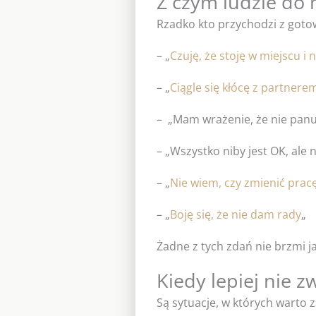
Z czym ludzie do
Rzadko kto przychodzi z gotową
– „
Czuję, że stoję w miejscu i 
– „
Ciągle się kłócę z partnere
– „Mam wrażenie, że nie pan
– „Wszystko niby jest OK, ale n
– „
Nie wiem, czy zmienić pracę
– „
Boję się, że nie dam rady
„
Żadne z tych zdań nie brzmi 
Kiedy lepiej nie z
Są sytuacje, w których warto 