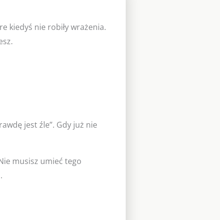
re kiedyś nie robiły wrażenia.
esz.
awdę jest źle”. Gdy już nie
 Nie musisz umieć tego
.