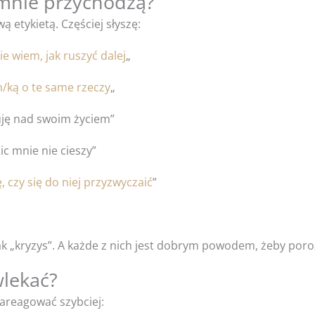
 mnie przychodzą?
 etykietą. Częściej słyszę:
nie wiem, jak ruszyć dalej
„
m/ką o te same rzeczy
„
uję nad swoim życiem”
ic mnie nie cieszy”
, czy się do niej przyzwyczaić
”
jak „kryzys”. A każde z nich jest dobrym powodem, żeby por
wlekać?
zareagować szybciej: