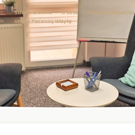
Strona Główna
O Mnie
Obszary Wsparcia
ie
Umów Pierwszą Wizytę