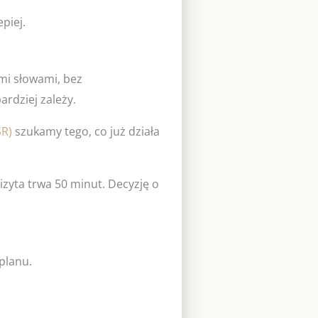
piej.
mi słowami, bez
rdziej zależy.
SR)
szukamy tego, co już działa
zyta trwa 50 minut. Decyzję o
planu.