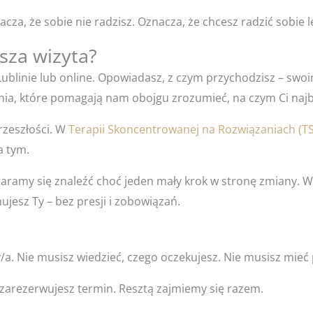
cza, że sobie nie radzisz. Oznacza, że chcesz radzić sobie le
sza wizyta?
ublinie lub online. Opowiadasz, z czym przychodzisz – swoi
nia, które pomagają nam obojgu zrozumieć, na czym Ci najba
przeszłości. W
Terapii Skoncentrowanej na Rozwiązaniach (T
a tym.
aramy się znaleźć choć jeden mały krok w stronę zmiany. Wi
jesz Ty – bez presji i zobowiązań.
a. Nie musisz wiedzieć, czego oczekujesz. Nie musisz mieć 
 zarezerwujesz termin. Resztą zajmiemy się razem.