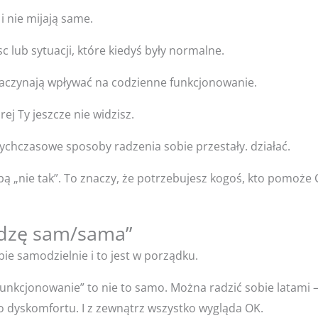
i nie mijają same.
sc lub sytuacji, które kiedyś były normalne.
 zaczynają wpływać na codzienne funkcjonowanie.
ej Ty jeszcze nie widzisz.
ychczasowe sposoby radzenia sobie przestały. działać.
obą „nie tak”. To znaczy, że potrzebujesz kogoś, kto pomoże C
adzę sam/sama”
bie samodzielnie i to jest w porządku.
funkcjonowanie” to nie to samo. Można radzić sobie latami –
o dyskomfortu. I z zewnątrz wszystko wygląda OK.