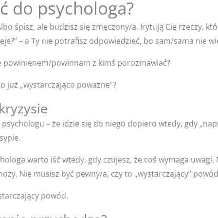
ść do psychologa?
lbo śpisz, ale budzisz się zmęczony/a. Irytują Cię rzeczy, któ
zieje?” – a Ty nie potrafisz odpowiedzieć, bo sam/sama nie wi
oże powinienem/powinnam z kimś porozmawiać?
 to już „wystarczająco poważne”?
kryzysie
 psychologu – że idzie się do niego dopiero wtedy, gdy „napr
sypie.
hologa warto iść wtedy, gdy czujesz, że coś wymaga uwagi.
nozy. Nie musisz być pewny/a, czy to „wystarczający” powód
wystarczający powód.