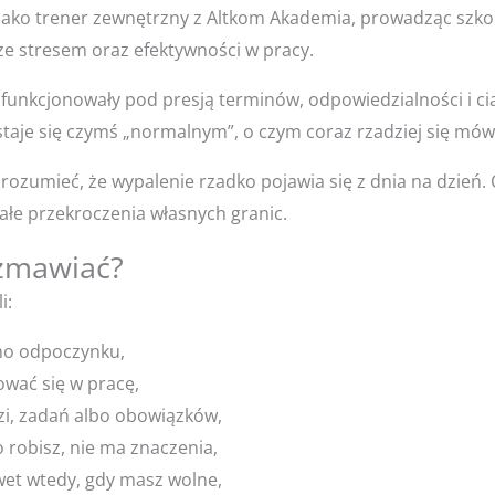
jako trener zewnętrzny z Altkom Akademia, prowadząc szkole
ze stresem oraz efektywności w pracy.
funkcjonowały pod presją terminów, odpowiedzialności i cią
taje się czymś „normalnym”, o czym coraz rzadziej się mów
zumieć, że wypalenie rzadko pojawia się z dnia na dzień. 
małe przekroczenia własnych granic.
zmawiać?
i:
mo odpoczynku,
ować się w pracę,
zi, zadań albo obowiązków,
o robisz, nie ma znaczenia,
et wtedy, gdy masz wolne,