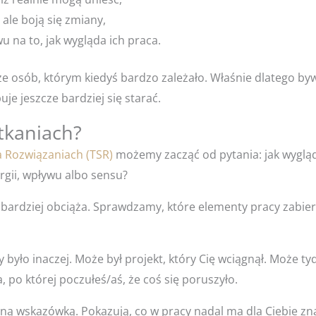
 ale boją się zmiany,
u na to, jak wygląda ich praca.
e osób, którym kiedyś bardzo zależało. Właśnie dlatego by
uje jeszcze bardziej się starać.
tkaniach?
a Rozwiązaniach (TSR)
możemy zacząć od pytania: jak wygląd
rgii, wpływu albo sensu?
ardziej obciąża. Sprawdzamy, które elementy pracy zabierają
yło inaczej. Może był projekt, który Cię wciągnął. Może ty
po której poczułeś/aś, że coś się poruszyło.
 wskazówką. Pokazują, co w pracy nadal ma dla Ciebie zn