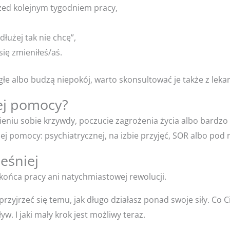
rzed kolejnym tygodniem pracy,
dłużej tak nie chcę”,
się zmieniłeś/aś.
 nagłe albo budzą niepokój, warto skonsultować je także z lek
nej pomocy?
obieniu sobie krzywdy, poczucie zagrożenia życia albo bardzo 
lnej pomocy: psychiatrycznej, na izbie przyjęć, SOR albo 
eśniej
końca pracy ani natychmiastowej rewolucji.
rzyjrzeć się temu, jak długo działasz ponad swoje siły. Co C
yw. I jaki mały krok jest możliwy teraz.