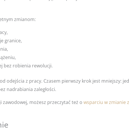
retnym zmianom:
acy,
e granice,
nia,
iążeniu,
j bez robienia rewolucji.
od odejścia z pracy. Czasem pierwszy krok jest mniejszy: j
ez nadrabiania zaległości.
zji zawodowej, możesz przeczytać też o
wsparciu w zmianie
nie