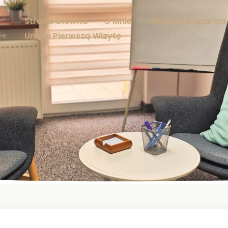
Strona Główna
O Mnie
Obszary Wsparcia
ie
Umów Pierwszą Wizytę