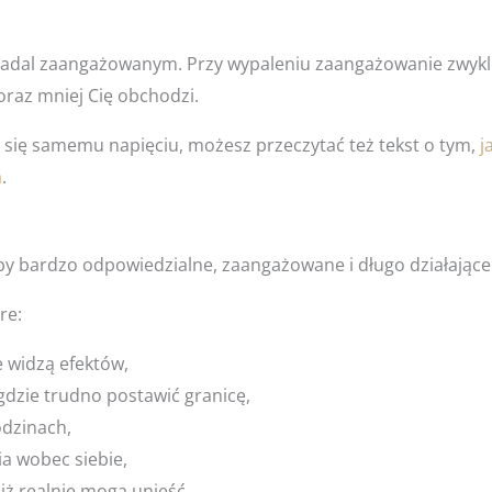
adal zaangażowanym. Przy wypaleniu zaangażowanie zwykle 
coraz mniej Cię obchodzi.
eć się samemu napięciu, możesz przeczytać też tekst o tym,
j
a
.
 bardzo odpowiedzialne, zaangażowane i długo działające 
re:
e widzą efektów,
gdzie trudno postawić granicę,
odzinach,
a wobec siebie,
niż realnie mogą unieść,