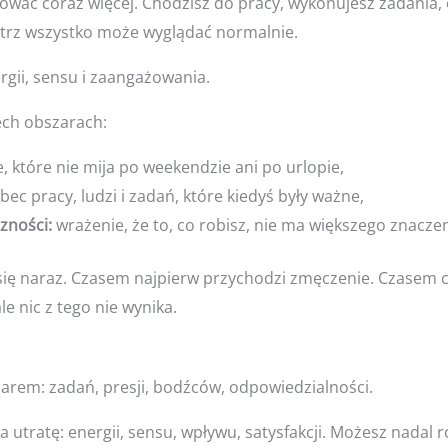
ować coraz więcej. Chodzisz do pracy, wykonujesz zadania,
trz wszystko może wyglądać normalnie.
rgii, sensu i zaangażowania.
ech obszarach:
 które nie mija po weekendzie ani po urlopie,
c pracy, ludzi i zadań, które kiedyś były ważne,
zności:
wrażenie, że to, co robisz, nie ma większego znaczen
się naraz. Czasem najpierw przychodzi zmęczenie. Czasem 
le nic z tego nie wynika.
iarem: zadań, presji, bodźców, odpowiedzialności.
utratę: energii, sensu, wpływu, satysfakcji. Możesz nadal ro